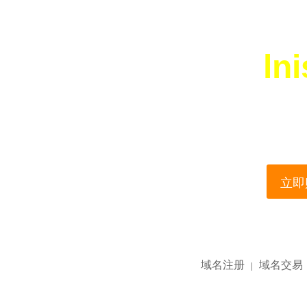
ln
您所访问的域名正在
This domain name is current
立即购
域名注册
域名交易
|